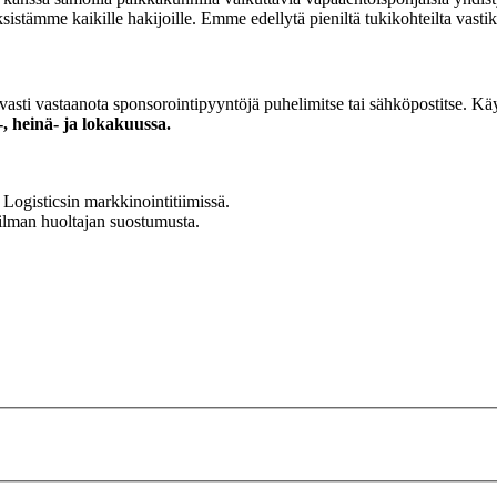
ämme kaikille hakijoille. Emme edellytä pieniltä tukikohteilta vastikk
sti vastaanota sponsorointipyyntöjä puhelimitse tai sähköpostitse. Käyt
, heinä- ja lokakuussa.
Logisticsin markkinointitiimissä.
lman huoltajan suostumusta.