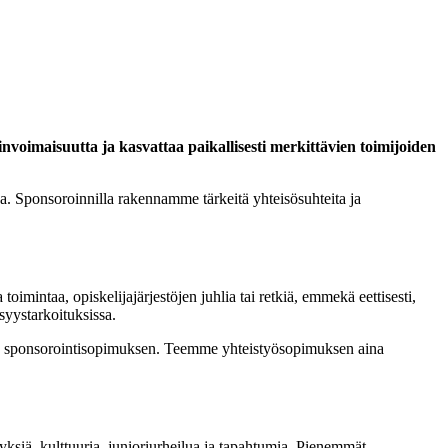
nvoimaisuutta ja kasvattaa paikallisesti merkittävien toimijoiden
aa. Sponsoroinnilla rakennamme tärkeitä yhteisösuhteita ja
oimintaa, opiskelijajärjestöjen juhlia tai retkiä, emmekä eettisesti,
syystarkoituksissa.
lisen sponsorointisopimuksen. Teemme yhteistyösopimuksen aina
siä, kulttuuria, junioriurheilua ja tapahtumia. Pienemmät