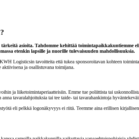
a?
le tärkeitä asioita. Tahdomme kehittää toimintapaikkakuntiemme eli
ssa etenkin lapsille ja nuorille tulevaisuuden mahdollisuuksia.
ä KWH Logisticsin tavoitteita että tukea sponsoroitavan kohteen toimint
iivisena ja osallistuvana toimijana.
in ja liiketoimintaperiaatteisiin. Emme tue poliittista tai uskonnollista t
 anna tavaralahjoituksia tai tee taide- tai tavarahankintoja hyväntekeväi
eistyötä eli pelkkä logonäkyvyys ei riitä. Teemme aina erillisen kirjal
ssa samoilla paikkakunnilla vaikuttavia vapaaehtoispohjaisia yhdistyk