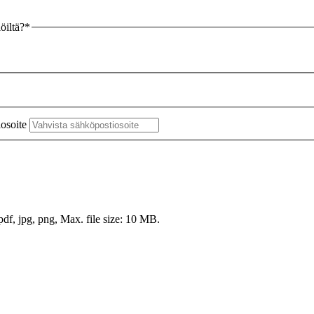
öiltä?
*
osoite
pdf, jpg, png, Max. file size: 10 MB.