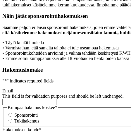
tukihakemukset käsittelemme kerran kuukaudessa. Ilmoitamme päätöksist
Näin jätät sponsorointihakemuksen
Saamme paljon erilaisia sponsorointihakemuksia, joten emme valitettava
että käsittelemme hakemukset neljännesvuosittain: tammi-, huhti-
• Täytä kentät huolella
• Varmistathan, että samalta taholta ei tule useampaa hakemusta
• Sponsorointikohteiden arviointi ja valinta tehdään keskitetysti KWH 
• Emme solmi kumppanuuksia alle 18-vuotiaiden henkilöiden kanssa i
Hakemuslomake
"
*
" indicates required fields
Email
This field is for validation purposes and should be left unchanged.
Kumpaa hakemus koskee
*
Sponsorointi
Tukihakemus
Hakemuksen kohde
*