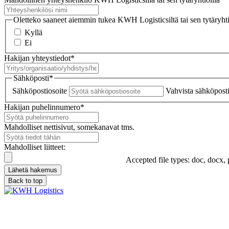
Oletteko saaneet aiemmin tukea KWH Logisticsiltä tai sen tytäryhti
Kyllä
Ei
Hakijan yhteystiedot
*
Sähköposti
*
Sähköpostiosoite
Vahvista sähköposti
Hakijan puhelinnumero
*
Mahdolliset nettisivut, somekanavat tms.
Mahdolliset liitteet:
Accepted file types: doc, docx, 
Lähetä hakemus
Back to top