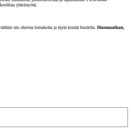
eellista yhteistyötä.
äthän siis oheista lomaketta ja täytä kentät huolella.
Huomaathan,