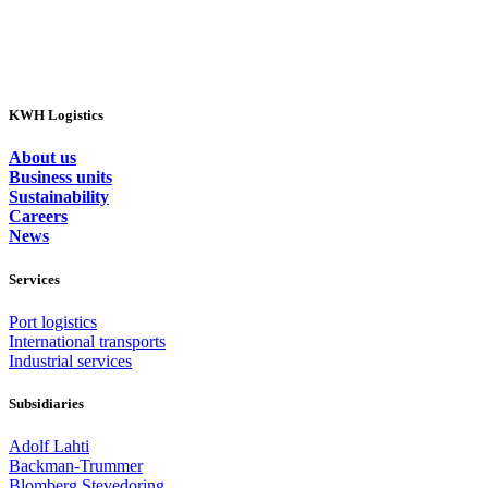
KWH Logistics
About us
Business units
Sustainability
Careers
News
Services
Port logistics
International transports
Industrial services
Subsidiaries
Adolf Lahti
Backman-Trummer
Blomberg Stevedoring