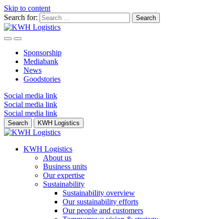
Skip to content
Search for:
Sponsorship
Mediabank
News
Goodstories
Social media link
Social media link
Social media link
Search
KWH Logistics
KWH Logistics
About us
Business units
Our expertise
Sustainability
Sustainability overview
Our sustainability efforts
Our people and customers