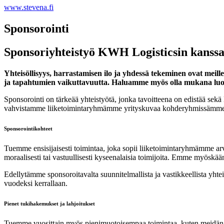
www.stevena.fi
Sponsorointi
Sponsoriyhteistyö KWH Logisticsin kanss
Yhteisöllisyys, harrastamisen ilo ja yhdessä tekeminen ovat meil
ja tapahtumien vaikuttavuutta. Haluamme myös olla mukana luoma
Sponsorointi on tärkeää yhteistyötä, jonka tavoitteena on edistää sek
vahvistamme liiketoimintaryhmämme yrityskuvaa kohderyhmissämme akt
Sponsorointikohteet
Tuemme ensisijaisesti toimintaa, joka sopii liiketoimintaryhmämme arvoih
moraalisesti tai vastuullisesti kyseenalaisia toimijoita. Emme myöskään
Edellytämme sponsoroitavalta suunnitelmallista ja vastikkeellista yht
vuodeksi kerrallaan.
Pienet tukihakemukset ja lahjoitukset
Tuemme vuosittain myös pienimuotoisempaa toimintaa, kuten meidän kan