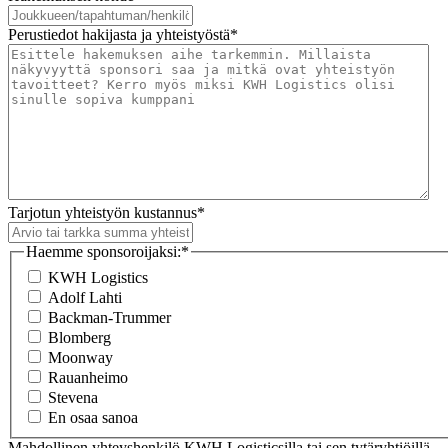
Perustiedot hakijasta ja yhteistyöstä
*
Tarjotun yhteistyön kustannus
*
Haemme sponsoroijaksi:
*
KWH Logistics
Adolf Lahti
Backman-Trummer
Blomberg
Moonway
Rauanheimo
Stevena
En osaa sanoa
Mahdollinen yhteyshenkilö KWH Logisticsilla tai sen tytäryhtiöillä